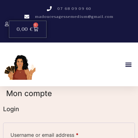
07 68 09 09 60
madoucesagessemedium@gmail.com
0
0,00
€
Mon compte
Login
Username or email address
*