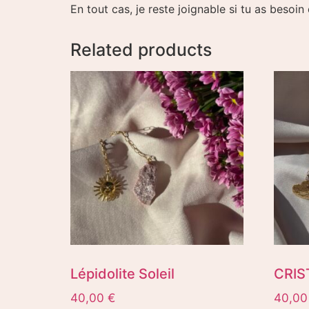
En tout cas, je reste joignable si tu as besoin
Related products
Lépidolite Soleil
CRIS
40,00
€
40,0