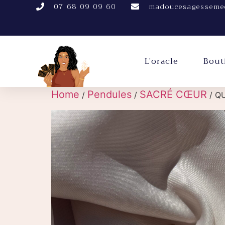
07 68 09 09 60
madoucesagesseme
L’oracle
Bout
Home
Pendules
SACRÉ CŒUR
/
/
/ Q