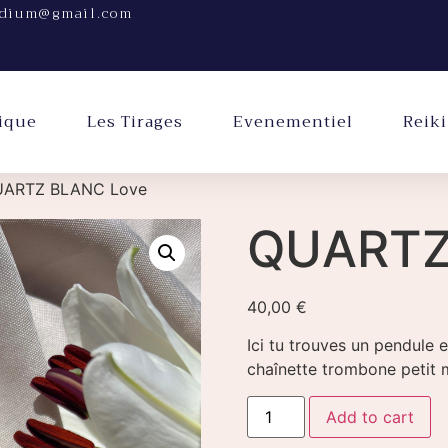
dium@gmail.com
ique
Les Tirages
Evenementiel
Reiki
UARTZ BLANC Love
QUARTZ
40,00
€
Ici tu trouves un pendule e
chaînette trombone petit 
Add to cart