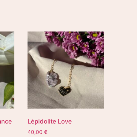
ance
Lépidolite Love
40,00
€