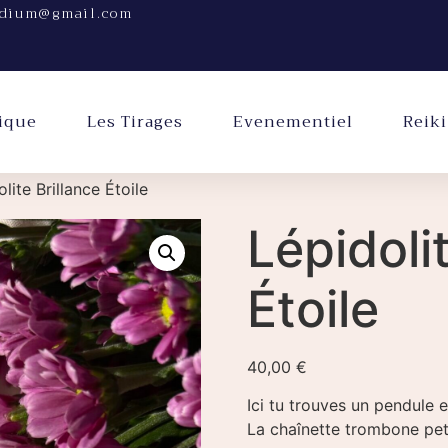
dium@gmail.com
ique
Les Tirages
Evenementiel
Reiki
lite Brillance Étoile
Lépidoli
Étoile
40,00
€
Ici tu trouves un pendule e
La chaînette trombone pet