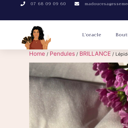
07 68 09 09 60
madoucesagesseme
L’oracle
Bout
Home
Pendules
BRILLANCE
/
/
/ Lépido